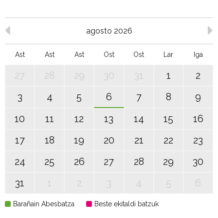
agosto 2026
Ast
Ast
Ast
Ost
Ost
Lar
Iga
27
28
29
30
31
1
2
3
4
5
6
7
8
9
10
11
12
13
14
15
16
17
18
19
20
21
22
23
24
25
26
27
28
29
30
31
1
2
3
4
5
6
Barañain Abesbatza
Beste ekitaldi batzuk