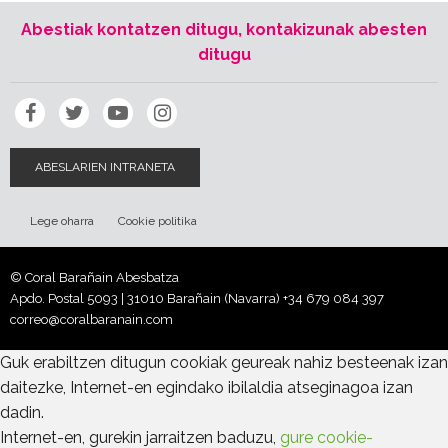
Abestiak kontatzen ditugu, kontakizunak abesten
ditugu
ABESLARIEN INTRANETA
Lege oharra
Cookie politika
© Coral Barañain Abesbatza
Apdo. Postal 5093 | 31010 Barañain (Navarra)
+34 679 084 397
correo@coralbaranain.com
Guk erabiltzen ditugun cookiak geureak nahiz besteenak izan
daitezke, Internet-en egindako ibilaldia atseginagoa izan
dadin.
Internet-en, gurekin jarraitzen baduzu,
gure cookie-