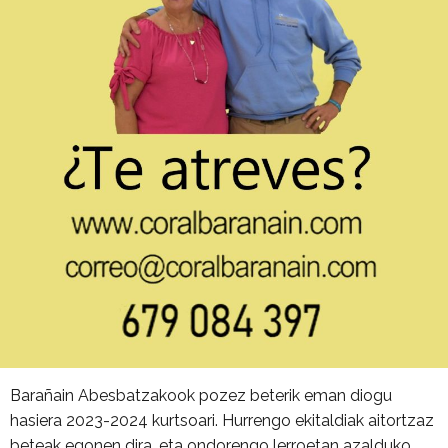
Barañain Abesbatzakook pozez beterik eman diogu
hasiera 2023-2024 kurtsoari. Hurrengo ekitaldiak aitortzaz
beteak egonen dira, eta ondorengo lerroetan azalduko