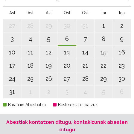
Ast
Ast
Ast
Ost
Ost
Lar
Iga
27
28
29
30
31
1
2
3
4
5
6
7
8
9
10
11
12
13
14
15
16
17
18
19
20
21
22
23
24
25
26
27
28
29
30
31
1
2
3
4
5
6
Barañain Abesbatza
Beste ekitaldi batzuk
Abestiak kontatzen ditugu, kontakizunak abesten
ditugu