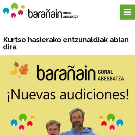
Kurtso hasierako entzunaldiak abian
dira