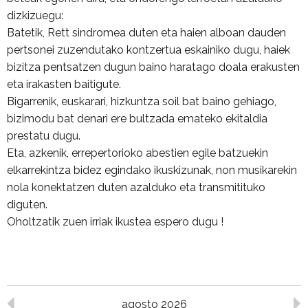
dizkizuegu:
Batetik, Rett sindromea duten eta haien alboan dauden
pertsonei zuzendutako kontzertua eskainiko dugu, haiek
bizitza pentsatzen dugun baino haratago doala erakusten
eta irakasten baitigute.
Bigarrenik, euskarari, hizkuntza soil bat baino gehiago,
bizimodu bat denari ere bultzada emateko ekitaldia
prestatu dugu.
Eta, azkenik, errepertorioko abestien egile batzuekin
elkarrekintza bidez egindako ikuskizunak, non musikarekin
nola konektatzen duten azalduko eta transmitituko
diguten.
Oholtzatik zuen irriak ikustea espero dugu !
agosto 2026