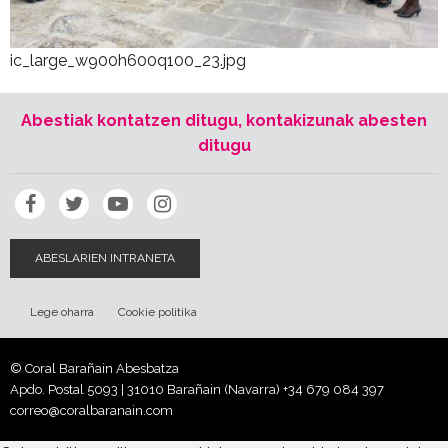
ic_large_w900h600q100_23.jpg
Abestiak kontatzen ditugu, kontakizunak abesten
ditugu
ABESLARIEN INTRANETA
Lege oharra
Cookie politika
© Coral Barañain Abesbatza
Apdo. Postal 5093 | 31010 Barañain (Navarra)
+34 679 084 397
correo@coralbaranain.com