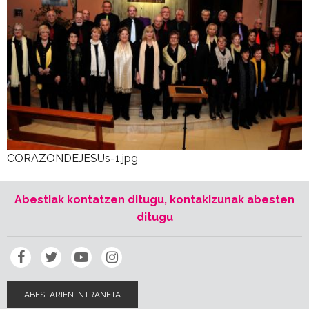
CORAZONDEJESUs-1.jpg
Abestiak kontatzen ditugu, kontakizunak abesten
ditugu
ABESLARIEN INTRANETA