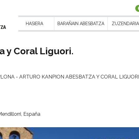
HASIERA
BARAÑAIN ABESBATZA
ZUZENDARIA
 y Coral Liguori.
PLONA - ARTURO KANPION ABESBATZA Y CORAL LIGUOR
endillorri, España