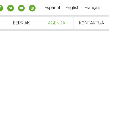
Español
English
Français
BERRIAK
AGENDA
KONTAKTUA
I