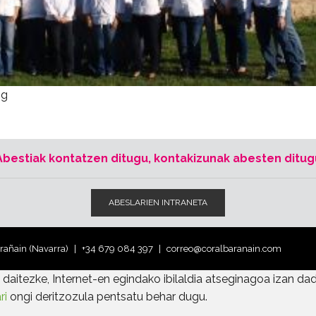
pg
Abestiak kontatzen ditugu, kontakizunak abesten ditug
ABESLARIEN INTRANETA
arañain (Navarra)
+34 679 084 397
correo@coralbaranain.com
daitezke, Internet-en egindako ibilaldia atseginagoa izan dad
ri
ongi deritzozula pentsatu behar dugu.