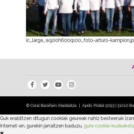
ic_large_w900h600q100_foto-arturo-kampion.j
© Coral Barañain Abesbatza
Apdo. Postal 5093 | 31010 B
Guk erabiltzen ditugun cookiak geureak nahiz besteenak izan 
Internet-en, gurekin jarraitzen baduzu,
gure cookie-kudeaketa