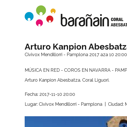
Arturo Kanpion Abesbatza
Civivox Mendillorri - Pamplona
2017 aza 10 20:00
MÚSICA EN RED - COROS EN NAVARRA - PAM
Arturo Kanpion Abesbatza. Coral Liguori.
Fecha: 2017-11-10 20:00
Lugar: Civivox Mendillorri - Pamplona | Ciudad: M