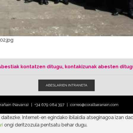
02.jpg
Abestiak kontatzen ditugu, kontakizunak abesten ditug
ABESLARIEN INTRANETA
arañain (Navarra)
+34 679 084 397
correo@coralbaranain.com
daitezke, Internet-en egindako ibilaldia atseginagoa izan dad
ri
ongi deritzozula pentsatu behar dugu.