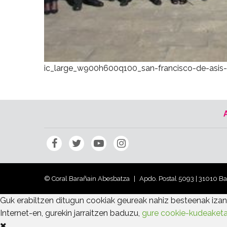
ic_large_w900h600q100_san-francisco-de-asis-
© Coral Barañain Abesbatza
Apdo. Postal 5093 | 31010 B
Guk erabiltzen ditugun cookiak geureak nahiz besteenak izan 
Internet-en, gurekin jarraitzen baduzu,
gure cookie-kudeaketa