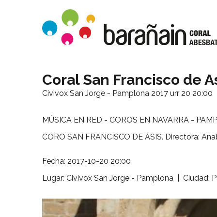
Coral San Francisco de A
Civivox San Jorge - Pamplona
2017 urr 20 20:00
MÚSICA EN RED - COROS EN NAVARRA - PAM
CORO SAN FRANCISCO DE ASIS. Directora: Anabe
Fecha: 2017-10-20 20:00
Lugar: Civivox San Jorge - Pamplona | Ciudad: