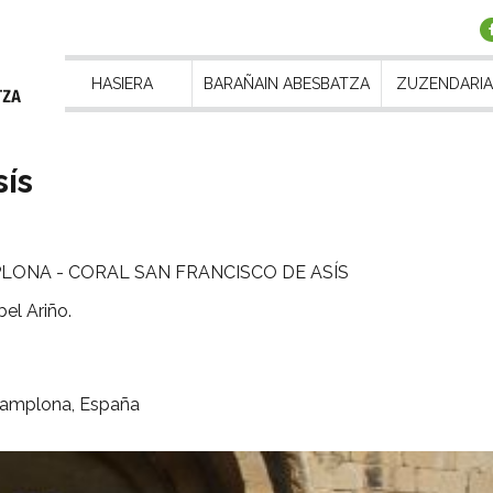
HASIERA
BARAÑAIN ABESBATZA
ZUZENDARIA
sís
PLONA - CORAL SAN FRANCISCO DE ASÍS
l Ariño.
 Pamplona, España