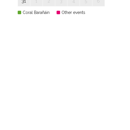
31
1
2
3
4
5
6
Coral Barañáin
Other events