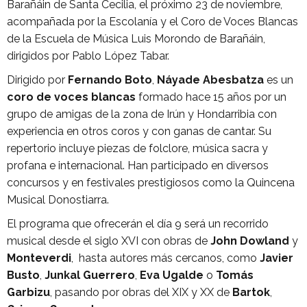
Barañáin de Santa Cecilia, el próximo 23 de noviembre,
acompañada por la Escolanía y el Coro de Voces Blancas
de la Escuela de Música Luis Morondo de Barañáin,
dirigidos por Pablo López Tabar.
Dirigido por
Fernando Boto
,
Náyade Abesbatza
es un
coro de voces blancas
formado hace 15 años por un
grupo de amigas de la zona de Irún y Hondarribia con
experiencia en otros coros y con ganas de cantar. Su
repertorio incluye piezas de folclore, música sacra y
profana e internacional. Han participado en diversos
concursos y en festivales prestigiosos como la Quincena
Musical Donostiarra.
El programa que ofrecerán el día 9 será un recorrido
musical desde el siglo XVI con obras de
John Dowland
y
Monteverdi
, hasta autores más cercanos, como
Javier
Busto
,
Junkal Guerrero
,
Eva Ugalde
o
Tomás
Garbizu
, pasando por obras del XIX y XX de
Bartok
,