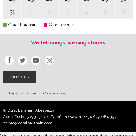
31
1
2
3
4
5
6
Coral Barañáin
Other events
We tell songs, we sing stories
MEMBERS
Legal disclaimer
Cookie policy
© Coral Barañain Abesbatza
Apdo. Postal 5093 | 31010 Barañain (Navarra)
+34 679 084 397
correo@coralbaranain.com