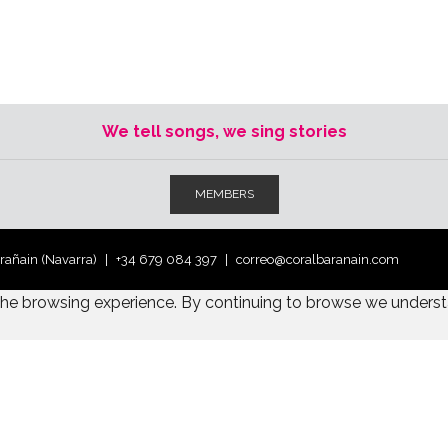
We tell songs, we sing stories
MEMBERS
arañain (Navarra)
+34 679 084 397
correo@coralbaranain.com
the browsing experience. By continuing to browse we underst