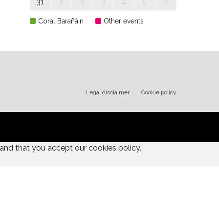
31
1
2
3
4
5
6
Coral Barañáin
Other events
Legal disclaimer
Cookie policy
and that you accept our cookies policy.