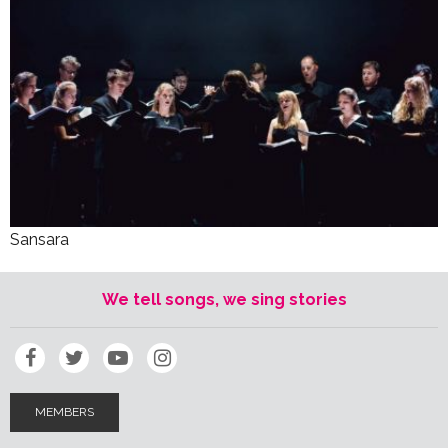
Sansara
We tell songs, we sing stories
MEMBERS