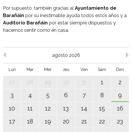
Por supuesto, también gracias al
Ayuntamiento de
Barañáin
por su inestimable ayuda todos estos años y a
Auditorio Barañáin
por estar siempre dispuestos y
hacernos sentir como en casa.
agosto 2026
Lun
Mar
Mer
Jeu
Ven
Sam
Dim
27
28
29
30
31
1
2
3
4
5
6
7
8
9
10
11
12
13
14
15
16
17
18
19
20
21
22
23