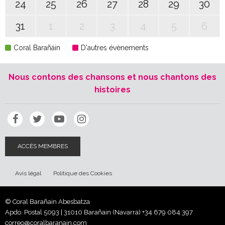
24
25
26
27
28
29
30
31
1
2
3
4
5
6
Coral Barañáin
D'autres évènements
Nous contons des chansons et nous chantons des
histoires
ACCÈS MEMBRES
Avis légal
Politique des Cookies
© Coral Barañain Abesbatza
Apdo. Postal 5093 | 31010 Barañain (Navarra)
+34 679 084 397
correo@coralbaranain.com