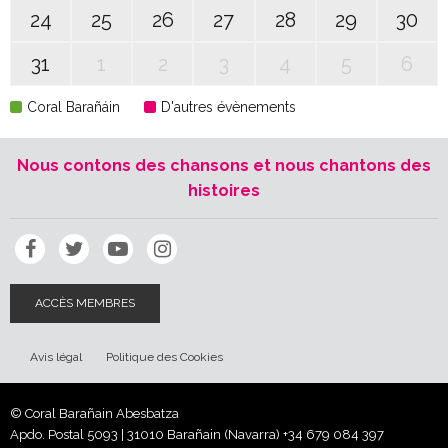
24
25
26
27
28
29
30
31
1
2
3
4
5
6
Coral Barañáin
D'autres évènements
Nous contons des chansons et nous chantons des
histoires
ACCÈS MEMBRES
Avis légal
Politique des Cookies
© Coral Barañain Abesbatza
Apdo. Postal 5093 | 31010 Barañain (Navarra)
+34 679 084 397