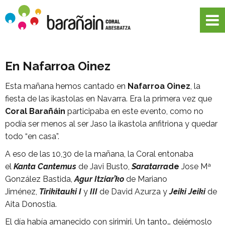
En Nafarroa Oinez
Esta mañana hemos cantado en
Nafarroa Oinez
, la
fiesta de las ikastolas en Navarra. Era la primera vez que
Coral Barañáin
participaba en este evento, como no
podía ser menos al ser Jaso la ikastola anfitriona y quedar
todo “en casa”.
A eso de las 10,30 de la mañana, la Coral entonaba
el
Kanta Cantemus
de Javi Busto,
Saratarra
de
Jose Mª
González Bastida,
Agur Itziar’ko
de Mariano
Jiménez,
Tirikitauki I
y
III
de David Azurza y
Jeiki Jeiki
de
Aita Donostia.
El día había amanecido con sirimiri. Un tanto… dejémoslo