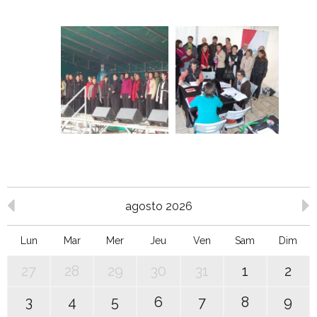
agosto 2026
Lun
Mar
Mer
Jeu
Ven
Sam
Dim
27
28
29
30
31
1
2
3
4
5
6
7
8
9