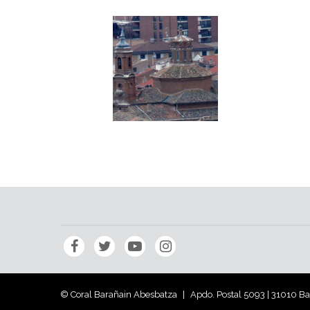
© Coral Barañain Abesbatza
Apdo. Postal 5093 | 31010 B