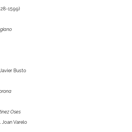
528-1599)
ngiano
 Javier Busto
Corona
tínez Oses
m. Joan Varelo