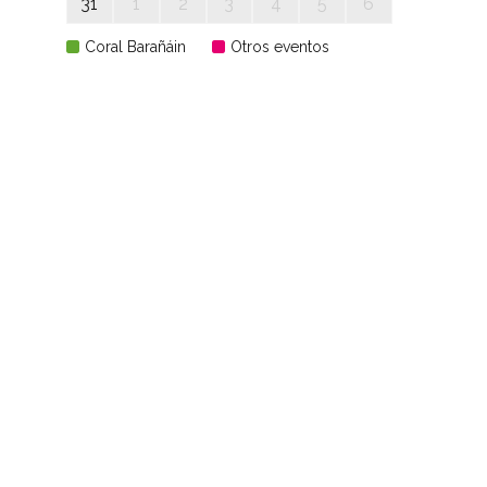
31
1
2
3
4
5
6
Coral Barañáin
Otros eventos