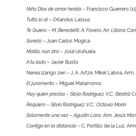
Niño Dios de amor herido
– Francisco Guerrero (1
Tutto lo di
– Orlandus Lassus
Te Quiero – M. Benedetti. A. Favero. Arr: Liliana Ca
Soneto
– Juan Carlos Múgica
Maitia, nun zira
– José Uruñuela
A tu lado
– Javier Busto
Nerea izango zen – J. A. Artze. Mikel Laboa. Arm.
El juramento
– Miguel Matamoros
Hay quien precisa – Silvio Rodríguez. V.C.: Beatriz 
Requiem – Silvio Rodríguez. V.C.: Octavio Marin
Solamente una vez – Agustín Lara. Arm. Jesús Mar
Contigo en la distancia
– C. Portillo de la Luz. Ar