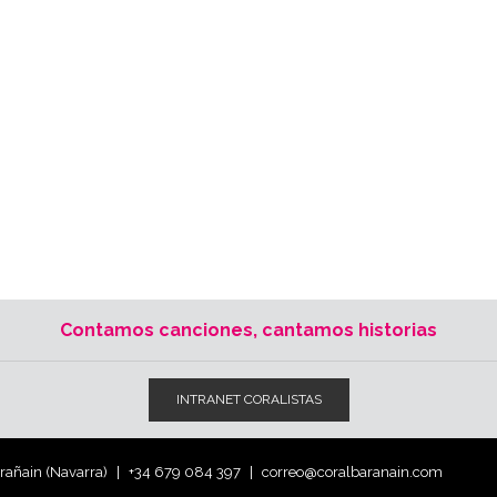
Contamos canciones, cantamos historias
INTRANET CORALISTAS
arañain (Navarra)
+34 679 084 397
correo@coralbaranain.com